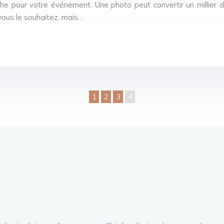
phe pour votre événement. Une photo peut convertir un millier
vous le souhaitez, mais…
1
2
3
4