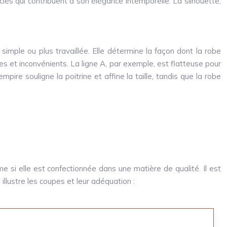
clés qui contribuent à son élégance intemporelle. La silhouette,
simple ou plus travaillée. Elle détermine la façon dont la robe
s et inconvénients. La ligne A, par exemple, est flatteuse pour
re souligne la poitrine et affine la taille, tandis que la robe
si elle est confectionnée dans une matière de qualité. Il est
llustre les coupes et leur adéquation :