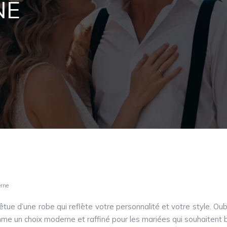
NE
erne
ue d’une robe qui reflète votre personnalité et votre style. Oub
e un choix moderne et raffiné pour les mariées qui souhaitent bril