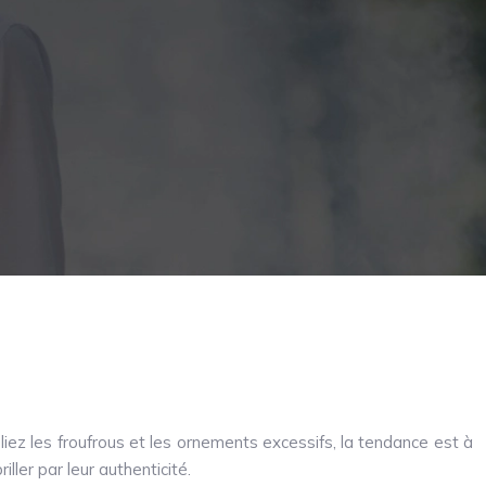
liez les froufrous et les ornements excessifs, la tendance est à
ler par leur authenticité.