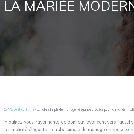
LA MARIÉE MODER
/
Robe et costume
/ La robe simple de mariage : élégance discrète pour la mariée mod
Imaginez-vous, rayonnante de bonheur, avançant vers l’autel vêt
la simplicité élégante. La robe simple de mariage s’impose comm