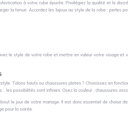
tication à votre robe épurée. Privilégiez la qualité et la discréti
rger la tenue. Accordez les bijoux au style de la robe : perles p
r avec le style de votre robe et mettre en valeur votre visage et 
s
 style. Talons hauts ou chaussures plates ? Choisissez en fonctio
s… les possibilités sont infinies. Osez la couleur : chaussures asso
ut le jour de votre mariage. Il est donc essentiel de choisir 
e pour la soirée.