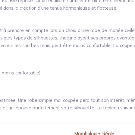
s. Elle repose sur un équilibre subtil entre différents éléments 
ial dans la création d’une tenue harmonieuse et flatteuse.
 à prendre en compte lors du choix d’une robe de mariée civile 
lusieurs types de silhouettes, chacune ayant ses propres avantage
aleur les courbes mais peut être moins confortable. La coupe empi
e moins confortable)
stimée. Une robe simple mal coupée perd tout son intérêt, même 
 et qui épouse parfaitement votre silhouette. Le tableau suivant i
Morphologie Idéale