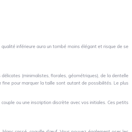
e qualité inférieure aura un tombé moins élégant et risque de se
 délicates (minimalistes, florales, géométriques), de la dentelle
fine pour marquer la taille sont autant de possibilités. Le plus
couple ou une inscription discrète avec vos initiales. Ces petits
me, blanc cassé, coquille d’œuf. Vous pouvez également oser les