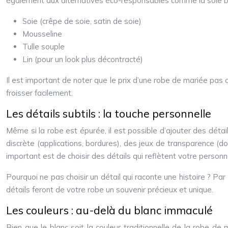
également aux alternatives éco-responsables comme la soie bio
Soie (crêpe de soie, satin de soie)
Mousseline
Tulle souple
Lin (pour un look plus décontracté)
Il est important de noter que le prix d’une robe de mariée pas 
froisser facilement.
Les détails subtils : la touche personnelle
Même si la robe est épurée, il est possible d’ajouter des détail
discrète (applications, bordures), des jeux de transparence (do
important est de choisir des détails qui reflètent votre personna
Pourquoi ne pas choisir un détail qui raconte une histoire ? Par
détails feront de votre robe un souvenir précieux et unique.
Les couleurs : au-delà du blanc immaculé
Bien que le blanc soit la couleur traditionnelle de la robe de