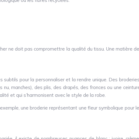
logique ou les fibres recyclées.
cher ne doit pas compromettre la qualité du tissu. Une matière d
s subtils pour la personnaliser et la rendre unique. Des broderies
s nu, manches), des plis, des drapés, des fronces ou une ceinture 
lité et qui s’harmonisent avec le style de la robe.
 exemple, une broderie représentant une fleur symbolique pour le 
 mariée, il existe de nombreuses nuances de blanc : ivoire, crè