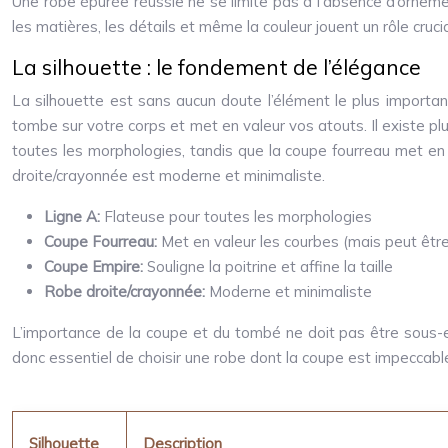
Une robe épurée réussie ne se limite pas à l’absence d’ornement
les matières, les détails et même la couleur jouent un rôle cruc
La silhouette : le fondement de l’élégance
La silhouette est sans aucun doute l’élément le plus important
tombe sur votre corps et met en valeur vos atouts. Il existe p
toutes les morphologies, tandis que la coupe fourreau met en v
droite/crayonnée est moderne et minimaliste.
Ligne A:
Flateuse pour toutes les morphologies
Coupe Fourreau:
Met en valeur les courbes (mais peut êtr
Coupe Empire:
Souligne la poitrine et affine la taille
Robe droite/crayonnée:
Moderne et minimaliste
L’importance de la coupe et du tombé ne doit pas être sous-e
donc essentiel de choisir une robe dont la coupe est impeccable
Silhouette
Description