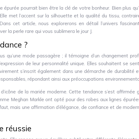
épurée pourrait bien être la clé de votre bonheur. Bien plus qu’u
lle met l’accent sur la silhouette et la qualité du tissu, cont
Dans cet article, nous explorerons en détail l’univers fascin
er la perle rare qui vous sublimera le jour J.
ndance ?
lus qu’une mode passagère ; il témoigne d’un changement profo
 et l’expression de leur personnalité unique. Elles souhaitent se s
virement s’inscrit également dans une démarche de durabilité et
responsables, répondant ainsi aux préoccupations environnementa
d’icône de la mariée moderne. Cette tendance s’est affirmée gr
comme Meghan Markle ont opté pour des robes aux lignes épurées,
aut, mais une affirmation d’élégance, de confiance et de moderni
e réussie